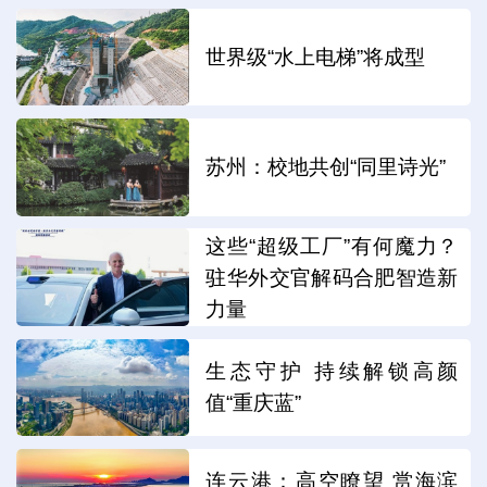
世界级“水上电梯”将成型
苏州：校地共创“同里诗光”
这些“超级工厂”有何魔力？
驻华外交官解码合肥智造新
力量
生态守护 持续解锁高颜
值“重庆蓝”
连云港：高空瞭望 赏海滨