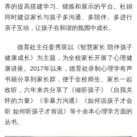
养的提高搭建学习、锻炼和展示的平台。杜娟
同时建议家长与孩子多沟通、多陪伴、多进行
亲子互动，让孩子在和谐的氛围中成长。
德育处主任姜秀英以《智慧家长 陪伴孩子
健康成长》为主题，为全校家长开展了心理健
康讲座。2017年以来，德育处录制心理学有声
书籍分享到家长群，便于全校师生、家长一起
收听，六年来共分享了《倾听孩子》《自我关
怀的力量》《非暴力沟通》《如何说孩子才会
听 如何听孩子才肯说》等十余本心理学方面的
丛书。