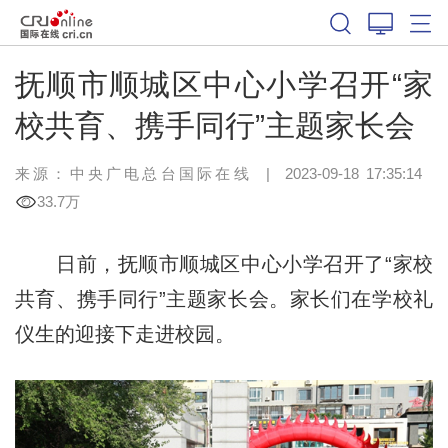
抚顺市顺城区中心小学召开“家
校共育、携手同行”主题家长会
来源：中央广电总台国际在线
|
2023-09-18 17:35:14
33.7万
日前，抚顺市顺城区中心小学召开了“家校
共育、携手同行”主题家长会。家长们在学校礼
仪生的迎接下走进校园。