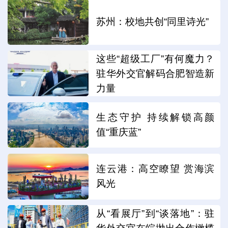
苏州：校地共创“同里诗光”
这些“超级工厂”有何魔力？
驻华外交官解码合肥智造新
力量
生态守护 持续解锁高颜
值“重庆蓝”
连云港：高空瞭望 赏海滨
风光
从“看展厅”到“谈落地”：驻