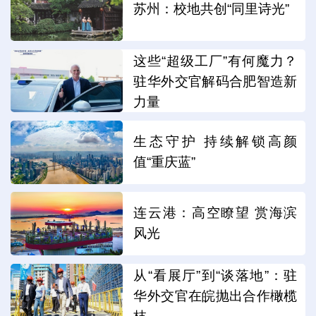
苏州：校地共创“同里诗光”
这些“超级工厂”有何魔力？
驻华外交官解码合肥智造新
力量
生态守护 持续解锁高颜
值“重庆蓝”
连云港：高空瞭望 赏海滨
风光
从“看展厅”到“谈落地”：驻
华外交官在皖抛出合作橄榄