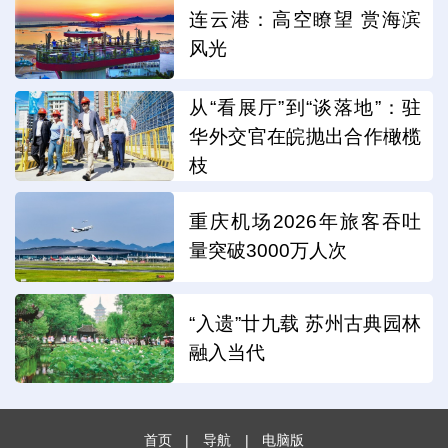
连云港：高空瞭望 赏海滨
风光
从“看展厅”到“谈落地”：驻
华外交官在皖抛出合作橄榄
枝
重庆机场2026年旅客吞吐
量突破3000万人次
“入遗”廿九载 苏州古典园林
融入当代
首页
|
导航
|
电脑版