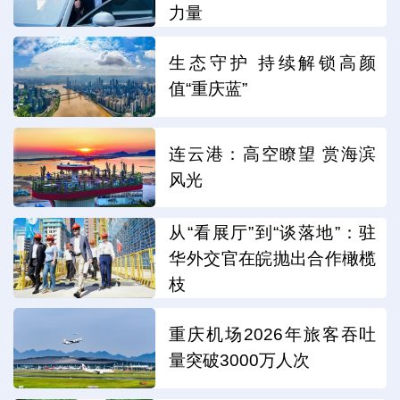
力量
生态守护 持续解锁高颜
值“重庆蓝”
连云港：高空瞭望 赏海滨
风光
从“看展厅”到“谈落地”：驻
华外交官在皖抛出合作橄榄
枝
重庆机场2026年旅客吞吐
量突破3000万人次