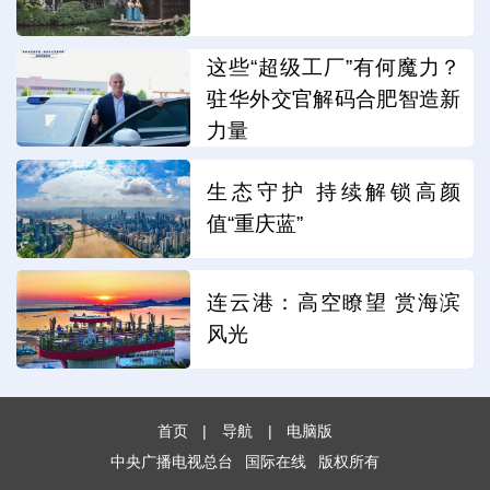
这些“超级工厂”有何魔力？
驻华外交官解码合肥智造新
力量
生态守护 持续解锁高颜
值“重庆蓝”
连云港：高空瞭望 赏海滨
风光
首页
|
导航
|
电脑版
中央广播电视总台
国际在线
版权所有