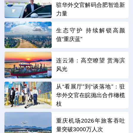
驻华外交官解码合肥智造新
力量
生态守护 持续解锁高颜
值“重庆蓝”
连云港：高空瞭望 赏海滨
风光
从“看展厅”到“谈落地”：驻
华外交官在皖抛出合作橄榄
枝
重庆机场2026年旅客吞吐
量突破3000万人次