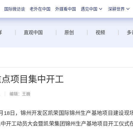
国际微访谈
老外在中国
外媒看中国
遇见中国
深耕世界
洋
直观中国
原创
视频
多
重点项目集中开工
线
编辑：王巍
18日，锦州开发区凯荣国际锦州生产基地项目建设现
目集中开工动员大会暨凯荣集团锦州生产基地项目开工仪式