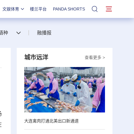
文娱体育
楼兰平台
PANDA SHORTS
站内搜索
语种
融播报
城市远洋
查看更多 >
场
大连禽肉打通北美出口新通道
在