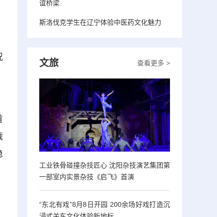
谊桥梁
斯洛伐克学生在辽宁体验中医药文化魅力
况
文旅
查看更多 >
，
首
战
稳
工业铁骨碰撞杂技匠心 沈阳杂技演艺集团第
一部室内实景杂技《启飞》首演
“东北有戏”8月8日开园 200余场好戏打造沉
浸式关东文化体验新地标