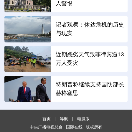
人警惕
记者观察：休达危机的历史
与现实
近期恶劣天气致菲律宾逾13
万人受灾
特朗普称继续支持国防部长
赫格塞思
首页
|
导航
|
电脑版
中央广播电视总台
国际在线
版权所有