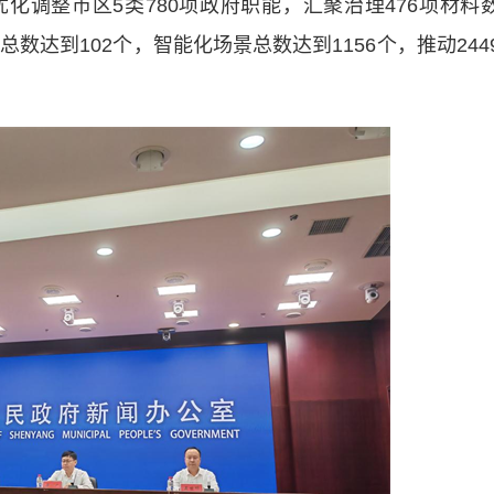
化调整市区5类780项政府职能，汇聚治理476项材料
数达到102个，智能化场景总数达到1156个，推动244