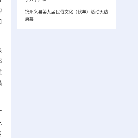
的
锦州义县第九届民俗文化（伏羊）活动火热
启幕
和
决
都
质
满
”
充
用