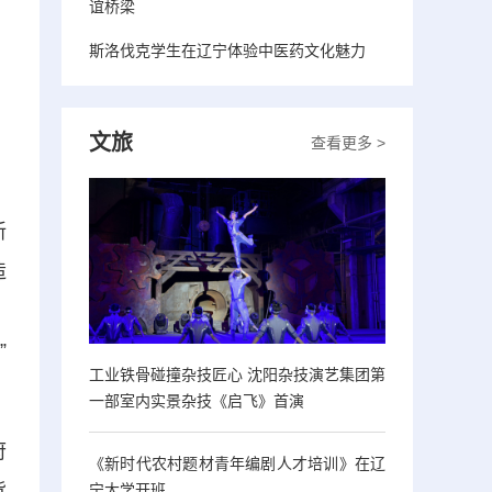
谊桥梁
斯洛伐克学生在辽宁体验中医药文化魅力
文旅
查看更多 >
新
造
）
”
工业铁骨碰撞杂技匠心 沈阳杂技演艺集团第
一部室内实景杂技《启飞》首演
府
《新时代农村题材青年编剧人才培训》在辽
背
宁大学开班