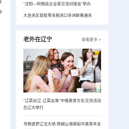
数
“沈阳—阿根廷企业家交流对接会”举办
9
大连关区首批零关税进口非洲鲜果通关
老外在辽宁
查看更多 >
“辽菜出辽·辽菜出海”中俄美食文化交流活动
在辽大举行
寻根逐梦辽沈大地 跨越山海架起中美青年友