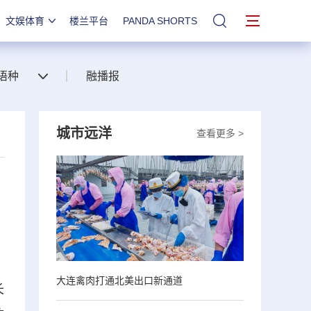
文娱体育
楼兰平台
PANDA SHORTS
站内搜索
语种
融播报
城市远洋
查看更多 >
，
大连禽肉打通北美出口新通道
长