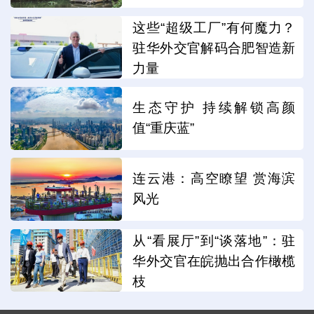
这些“超级工厂”有何魔力？
驻华外交官解码合肥智造新
力量
生态守护 持续解锁高颜
值“重庆蓝”
连云港：高空瞭望 赏海滨
风光
从“看展厅”到“谈落地”：驻
华外交官在皖抛出合作橄榄
枝