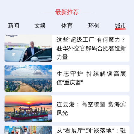
最新推荐
新闻
文娱
体育
环创
城市
这些“超级工厂”有何魔力？
驻华外交官解码合肥智造新
力量
生态守护 持续解锁高颜
值“重庆蓝”
连云港：高空瞭望 赏海滨
风光
从“看展厅”到“谈落地”：驻