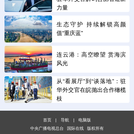
力量
生态守护 持续解锁高颜
值“重庆蓝”
连云港：高空瞭望 赏海滨
风光
从“看展厅”到“谈落地”：驻
华外交官在皖抛出合作橄榄
枝
首页
|
导航
|
电脑版
中央广播电视总台
国际在线
版权所有