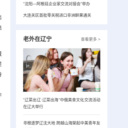
“沈阳—阿根廷企业家交流对接会”举办
大连关区首批零关税进口非洲鲜果通关
出
电
老外在辽宁
查看更多 >
域
提
持
，
作
“辽菜出辽·辽菜出海”中俄美食文化交流活动
在辽大举行
，
寻根逐梦辽沈大地 跨越山海架起中美青年友