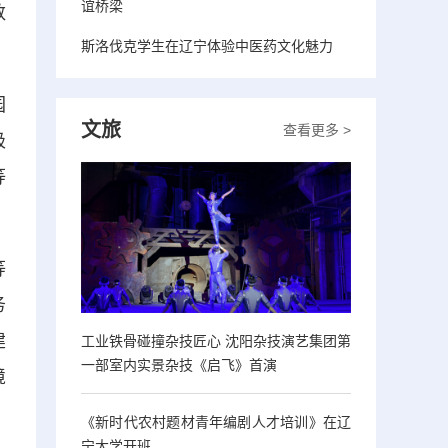
谊桥梁
数
斯洛伐克学生在辽宁体验中医药文化魅力
园
文旅
查看更多 >
极
等
等
务
建
工业铁骨碰撞杂技匠心 沈阳杂技演艺集团第
一部室内实景杂技《启飞》首演
境
《新时代农村题材青年编剧人才培训》在辽
宁大学开班