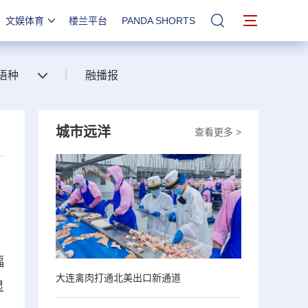
文娱体育
楼兰平台
PANDA SHORTS
站内搜索
语种
融播报
城市远洋
查看更多 >
幅
大连禽肉打通北美出口新通道
显