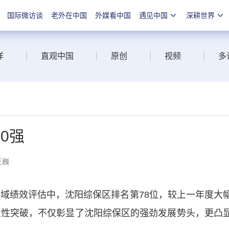
国际微访谈
老外在中国
外媒看中国
遇见中国
深耕世界
洋
直观中国
原创
视频
多
0强
王巍
域绩效评估中，沈阳综保区排名第78位，较上一年度大
历史性突破，不仅彰显了沈阳综保区的强劲发展势头，更凸