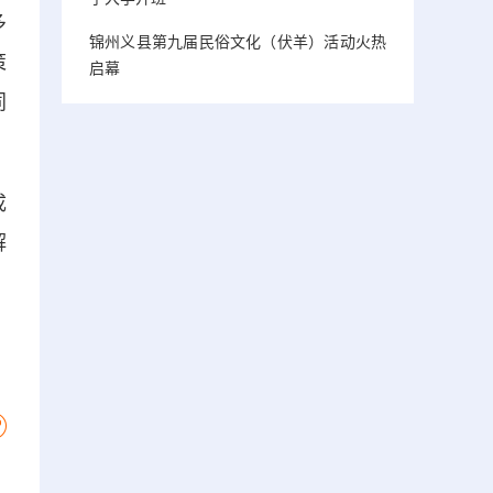
多
锦州义县第九届民俗文化（伏羊）活动火热
策
启幕
同
成
解