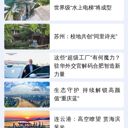
世界级“水上电梯”将成型
苏州：校地共创“同里诗光”
这些“超级工厂”有何魔力？
驻华外交官解码合肥智造新
力量
生态守护 持续解锁高颜
值“重庆蓝”
连云港：高空瞭望 赏海滨
风光