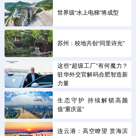
世界级“水上电梯”将成型
苏州：校地共创“同里诗光”
这些“超级工厂”有何魔力？
驻华外交官解码合肥智造新
力量
生态守护 持续解锁高颜
值“重庆蓝”
连云港：高空瞭望 赏海滨