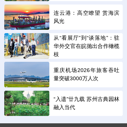
连云港：高空瞭望 赏海滨
风光
从“看展厅”到“谈落地”：驻
华外交官在皖抛出合作橄榄
枝
重庆机场2026年旅客吞吐
量突破3000万人次
“入遗”廿九载 苏州古典园林
融入当代