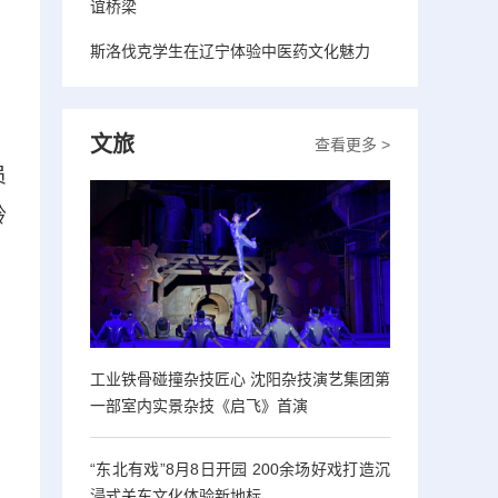
谊桥梁
斯洛伐克学生在辽宁体验中医药文化魅力
文旅
查看更多 >
员
聆
工业铁骨碰撞杂技匠心 沈阳杂技演艺集团第
一部室内实景杂技《启飞》首演
“东北有戏”8月8日开园 200余场好戏打造沉
浸式关东文化体验新地标