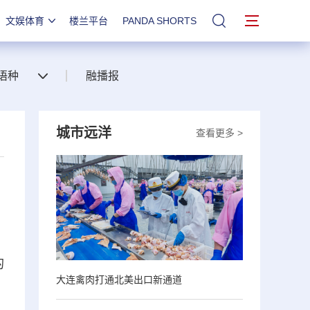
文娱体育
楼兰平台
PANDA SHORTS
站内搜索
语种
融播报
城市远洋
查看更多 >
的
大连禽肉打通北美出口新通道