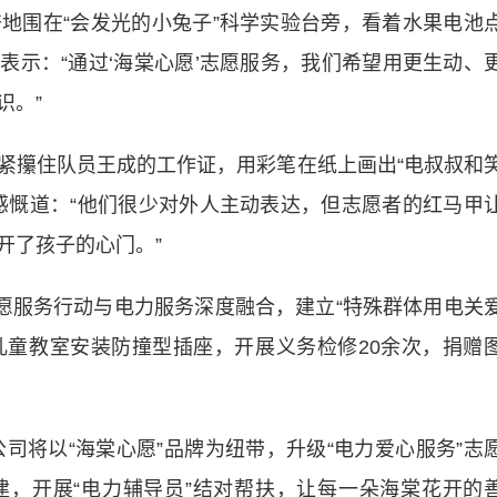
地围在“会发光的小兔子”科学实验台旁，看着水果电池
表示：“通过‘海棠心愿’志愿服务，我们希望用更生动、
识。”
攥住队员王成的工作证，用彩笔在纸上画出“电叔叔和
感慨道：“他们很少对外人主动表达，但志愿者的红马甲
开了孩子的心门。”
服务行动与电力服务深度融合，建立“特殊群体用电关
瘫儿童教室安装防撞型插座，开展义务检修20余次，捐赠
司将以“海棠心愿”品牌为纽带，升级“电力爱心服务”志
，开展“电力辅导员”结对帮扶，让每一朵海棠花开的