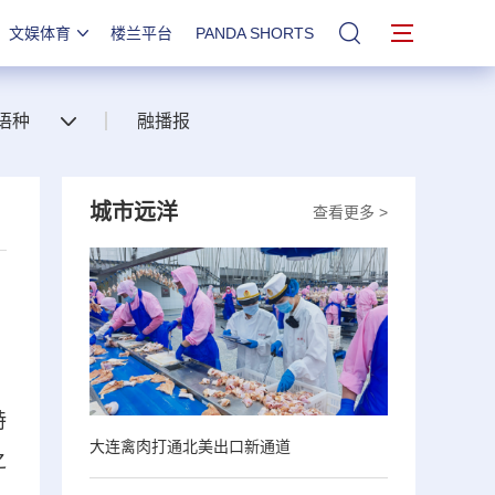
文娱体育
楼兰平台
PANDA SHORTS
站内搜索
语种
融播报
城市远洋
查看更多 >
特
大连禽肉打通北美出口新通道
之