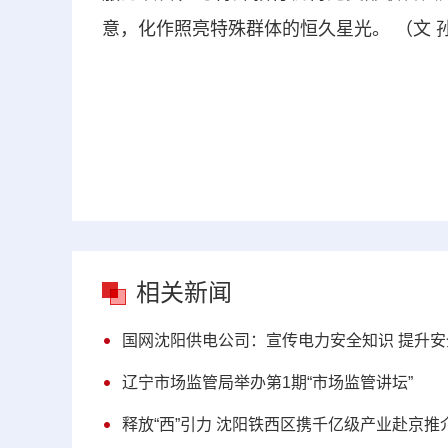
意，化作照亮特殊群体的恒久星光。 （文 
相关新闻
国网沈阳供电公司：宣传电力安全知识 提升
辽宁市场监管局举办第1期“市场监管讲坛”
释放“西”引力 沈阳铁西区携千亿级产业赴京推介