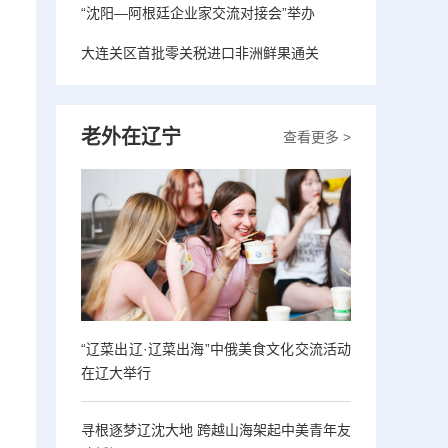
“沈阳—阿根廷企业家交流对接会”举办
大连关区首批零关税进口非洲鲜果通关
老外在辽宁
查看更多 >
“辽菜出辽·辽菜出海”中俄美食文化交流活动
在辽大举行
寻根逐梦辽沈大地 跨越山海架起中美青年友