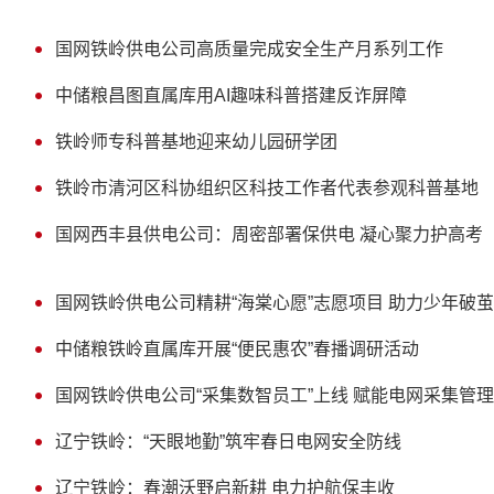
国网铁岭供电公司高质量完成安全生产月系列工作
中储粮昌图直属库用AI趣味科普搭建反诈屏障
铁岭师专科普基地迎来幼儿园研学团
铁岭市清河区科协组织区科技工作者代表参观科普基地
国网西丰县供电公司：周密部署保供电 凝心聚力护高考
国网铁岭供电公司精耕“海棠心愿”志愿项目 助力少年破
中储粮铁岭直属库开展“便民惠农”春播调研活动
国网铁岭供电公司“采集数智员工”上线 赋能电网采集管
辽宁铁岭：“天眼地勤”筑牢春日电网安全防线
辽宁铁岭：春潮沃野启新耕 电力护航保丰收