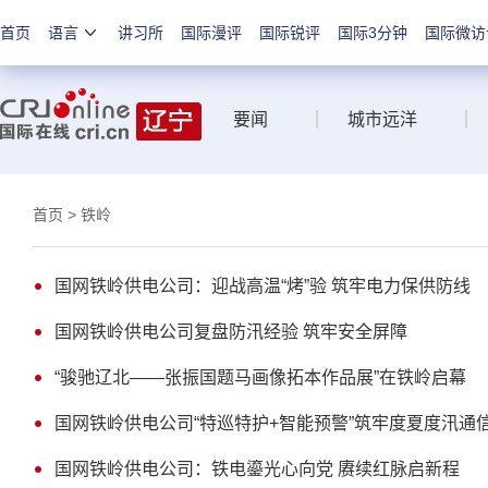
首页
语言
讲习所
国际漫评
国际锐评
国际3分钟
国际微访
要闻
城市远洋
首页
> 铁岭
国网铁岭供电公司：迎战高温“烤”验 筑牢电力保供防线
国网铁岭供电公司复盘防汛经验 筑牢安全屏障
“骏驰辽北——张振国题马画像拓本作品展”在铁岭启幕
国网铁岭供电公司“特巡特护+智能预警”筑牢度夏度汛通
国网铁岭供电公司：铁电鎏光心向党 赓续红脉启新程