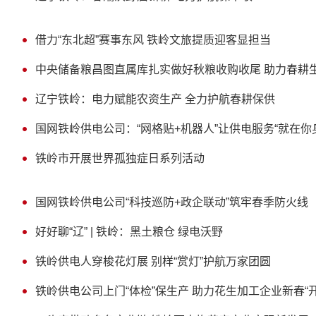
借力“东北超”赛事东风 铁岭文旅提质迎客显担当
中央储备粮昌图直属库扎实做好秋粮收购收尾 助力春耕
辽宁铁岭：电力赋能农资生产 全力护航春耕保供
国网铁岭供电公司：“网格贴+机器人”让供电服务“就在你
铁岭市开展世界孤独症日系列活动
国网铁岭供电公司“科技巡防+政企联动”筑牢春季防火线
好好聊“辽” | 铁岭：黑土粮仓 绿电沃野
铁岭供电人穿梭花灯展 别样“赏灯”护航万家团圆
铁岭供电公司上门“体检”保生产 助力花生加工企业新春“开