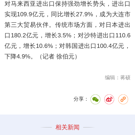
对马来西亚进出口保持强劲增长势头，进出口
实现109.9亿元，同比增长27.9%，成为
大连
市
第三大贸易伙伴。传统市场方面，对日本进出
口180.2亿元，增长3.5%；对沙特进出口110.6
亿元，增长10.6%；对韩国进出口100.4亿元，
下降4.9%。（记者 徐伯元）
编辑：蒋硕
分享：
相关新闻