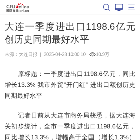
大连一季度进出口1198.6亿元
创历史同期最好水平
来源：
大连日报
|
2025-04-28 10:00:10
10.9万
原标题：一季度进出口1198.6亿元，同比
增长13.3% 我市外贸“开门红” 进出口额创历史
同期最好水平
记者日前从大连市商务局获悉，据大连海
关初步统计，全市一季度进出口1198.6亿元，
同比增长13.3%，增幅高于全国（增长1.3%）