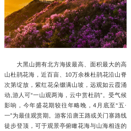
大黑山拥有北方海拔最高、面积最大的高
山杜鹃花海，近百亩、10万余株杜鹃花沿山脊
次第绽放，紫红花朵缀满山坡，远观如云霞涌
动,游人可“一山观两海，云中赏杜鹃”。受气候
影响，今年盛花期较往年略晚，4月底至“五·
一”为最佳观赏期。游客沿唐王路或关门寨路线
徒步登顶，可于观景亭俯瞰花海与山海相连的