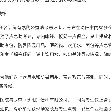
队部分人员现场合影 供图 辽宁爱尔眼科医院
关怀
名训练有素的公益助考志愿者，分布在沈阳市内50多
搭建了应急助考站，站内帐篷、板凳一应俱全，桌上摆放
助考包，防暑降温用品、医药箱、饮用水、面包等应急
和家长解答疑问、递上饮用水，密切关注周边情况，随
他们送上饮用水和防暑用品，表达敬意与感谢。同时
域等候。
院与罗森（沈阳）便利有限公司，一同为考生送上含
油包。暖心举动获现场家长及考生点赞，彰显企业社会