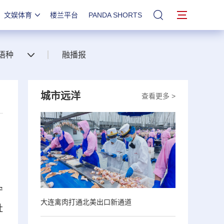
文娱体育
楼兰平台
PANDA SHORTS
站内搜索
语种
融播报
城市远洋
查看更多 >
宁
大连禽肉打通北美出口新通道
社