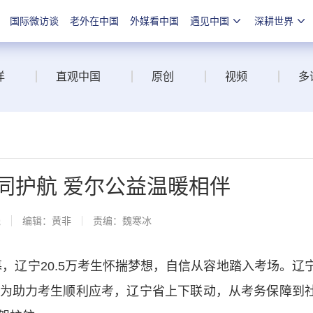
国际微访谈
老外在中国
外媒看中国
遇见中国
深耕世界
洋
直观中国
原创
视频
多
协同护航 爱尔公益温暖相伴
线
编辑：黄非
责编：魏寒冰
，辽宁20.5万考生怀揣梦想，自信从容地踏入考场。辽
为助力考生顺利应考，辽宁省上下联动，从考务保障到