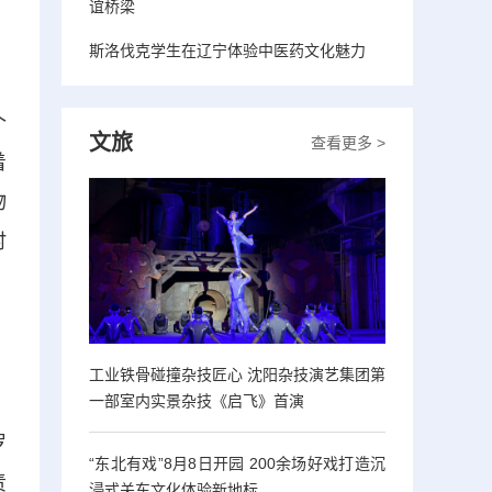
谊桥梁
斯洛伐克学生在辽宁体验中医药文化魅力
个
文旅
查看更多 >
着
物
时
，
工业铁骨碰撞杂技匠心 沈阳杂技演艺集团第
一部室内实景杂技《启飞》首演
罗
“东北有戏”8月8日开园 200余场好戏打造沉
责
浸式关东文化体验新地标