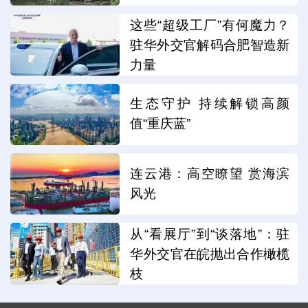
这些“超级工厂”有何魔力？
驻华外交官解码合肥智造新
力量
生态守护 持续解锁高颜
值“重庆蓝”
连云港：高空瞭望 赏海滨
风光
从“看展厅”到“谈落地”：驻
华外交官在皖抛出合作橄榄
枝