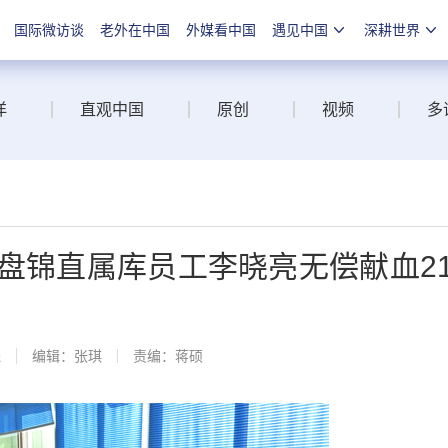
国际微访谈
老外在中国
外媒看中国
遇见中国
深耕世界
洋
直观中国
原创
视频
多
盘锦直属库员工李晓亮无偿献血2
线
编辑：张琪
责编：蒋硕