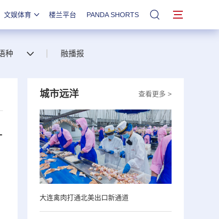
文娱体育
楼兰平台
PANDA SHORTS
站内搜索
语种
融播报
城市远洋
查看更多 >
1
大连禽肉打通北美出口新通道