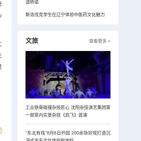
谊桥梁
来
斯洛伐克学生在辽宁体验中医药文化魅力
心
文旅
查看更多 >
二
主
是
，
工业铁骨碰撞杂技匠心 沈阳杂技演艺集团第
一部室内实景杂技《启飞》首演
“东北有戏”8月8日开园 200余场好戏打造沉
浸式关东文化体验新地标