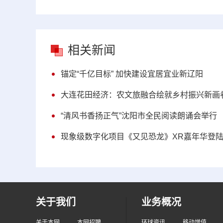
相关新闻
锚定“千亿目标” 加快建设宜居宜业新辽阳
大连花田经济：农文旅融合绘就乡村振兴新画
“清风书香扬正气”沈阳市全民阅读朗诵会举行
现象级数字化项目《又见恐龙》XR嘉年华登
关于我们
业务概况
关于本网
本网招聘
环球资讯
移动增值