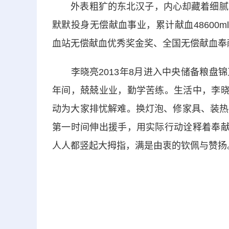
外表粗犷的东北汉子，内心却藏着细腻的
默默投身无偿献血事业，累计献血48600
血站无偿献血优秀奖金奖、全国无偿献血奉
李晓亮2013年8月进入中央储备粮盘锦
年间，兢兢业业，勤学苦练。生活中，李晓
动为大家排忧解难。换灯泡、修家具、装热
第一时间伸出援手，用实际行动诠释着奉献
人人都竖起大拇指，满是由衷的钦佩与赞扬