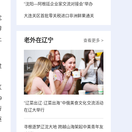
“沈阳—阿根廷企业家交流对接会”举办
大连关区首批零关税进口非洲鲜果通关
优
辞
让
老外在辽宁
查看更多 >
过
。
区
9
“辽菜出辽·辽菜出海”中俄美食文化交流活动
行
在辽大举行
逐
寻根逐梦辽沈大地 跨越山海架起中美青年友