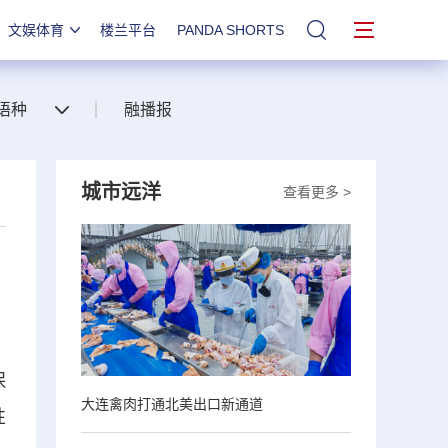
文娱体育
楼兰平台
PANDA SHORTS
站内搜索
语种
融播报
城市远洋
查看更多 >
保
大连禽肉打通北美出口新通道
性