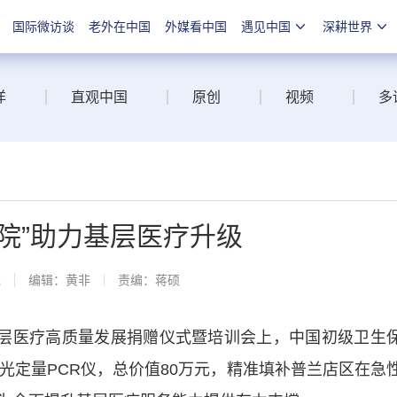
国际微访谈
老外在中国
外媒看中国
遇见中国
深耕世界
洋
直观中国
原创
视频
多
院”助力基层医疗升级
线
编辑：黄非
责编：蒋硕
层医疗高质量发展捐赠仪式暨培训会上，中国初级卫生
光定量PCR仪，总价值80万元，精准填补普兰店区在急