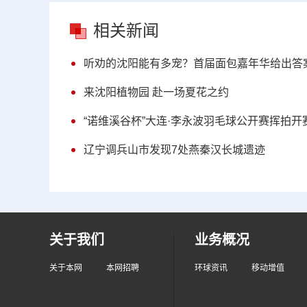
相关新闻
听劝的沈阳能有多宠？首届面包嘉年华给出答
来沈阳植物园 赴一场夏花之约
“诺维溪谷杯”大连·李永波羽毛球公开赛挥拍开
辽宁调兵山市发现7处燕秦汉长城遗迹
关于我们
业务概况
关于本网
本网招聘
环球资讯
移动增值