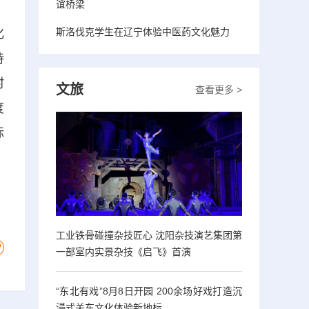
谊桥梁
斯洛伐克学生在辽宁体验中医药文化魅力
化
持
村
文旅
查看更多 >
度
标
工业铁骨碰撞杂技匠心 沈阳杂技演艺集团第
一部室内实景杂技《启飞》首演
“东北有戏”8月8日开园 200余场好戏打造沉
浸式关东文化体验新地标