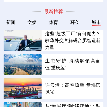
最新推荐
新闻
文娱
体育
环创
城市
这些“超级工厂”有何魔力？
驻华外交官解码合肥智造新
力量
生态守护 持续解锁高颜
值“重庆蓝”
连云港：高空瞭望 赏海滨
风光
从“看展厅”到“谈落地”：驻