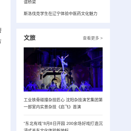
谊桥梁
斯洛伐克学生在辽宁体验中医药文化魅力
誓
文旅
查看更多 >
片
工业铁骨碰撞杂技匠心 沈阳杂技演艺集团第
一部室内实景杂技《启飞》首演
“东北有戏”8月8日开园 200余场好戏打造沉
浸式关东文化体验新地标