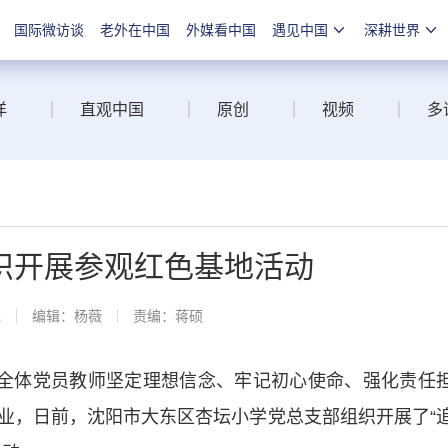
国际微访谈
老外在中国
外媒看中国
遇见中国
深耕世界
洋
直观中国
原创
视频
多
织开展参观红色基地活动
线
编辑：杨薇
责编：蒋硕
全体党员教师坚定理想信念、牢记初心使命、强化责任
业，日前，沈阳市大东区杏坛小学党总支部组织开展了“