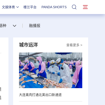
文娱体育
楼兰平台
PANDA SHORTS
站内搜索
语种
融播报
城市远洋
查看更多 >
担
大连禽肉打通北美出口新通道
追