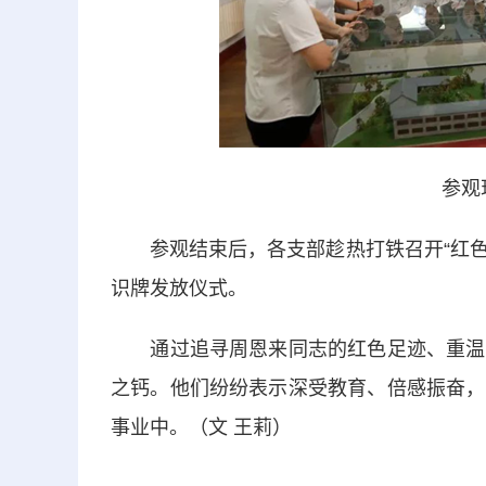
参观
参观结束后，各支部趁热打铁召开“红色精
识牌发放仪式。
通过追寻周恩来同志的红色足迹、重温入
之钙。他们纷纷表示深受教育、倍感振奋，
事业中。（文 王莉）