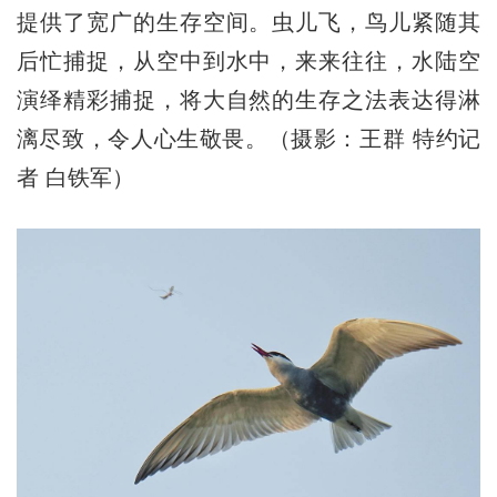
提供了宽广的生存空间。虫儿飞，鸟儿紧随其
后忙捕捉，从空中到水中，来来往往，水陆空
演绎精彩捕捉，将大自然的生存之法表达得淋
漓尽致，令人心生敬畏。（摄影：王群 特约记
者 白铁军）