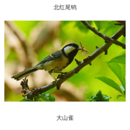
北红尾鸲
大山雀