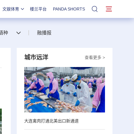
文娱体育
楼兰平台
PANDA SHORTS
站内搜索
语种
融播报
城市远洋
查看更多 >
大连禽肉打通北美出口新通道