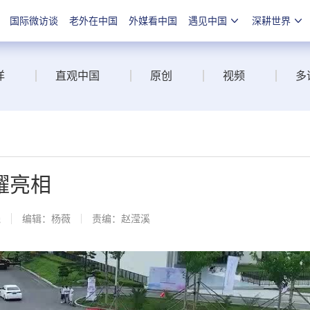
国际微访谈
老外在中国
外媒看中国
遇见中国
深耕世界
洋
直观中国
原创
视频
多
耀亮相
线
编辑：杨薇
责编：赵滢溪