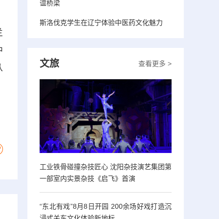
谊桥梁
斯洛伐克学生在辽宁体验中医药文化魅力
兰
中
文旅
查看更多 >
从
工业铁骨碰撞杂技匠心 沈阳杂技演艺集团第
一部室内实景杂技《启飞》首演
“东北有戏”8月8日开园 200余场好戏打造沉
浸式关东文化体验新地标