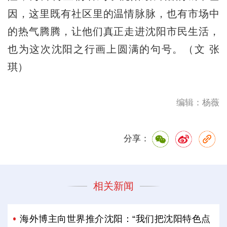
因，这里既有社区里的温情脉脉，也有市场中
的热气腾腾，让他们真正走进沈阳市民生活，
也为这次沈阳之行画上圆满的句号。（文 张
琪）
编辑：杨薇
分享：
相关新闻
海外博主向世界推介沈阳：“我们把沈阳特色点