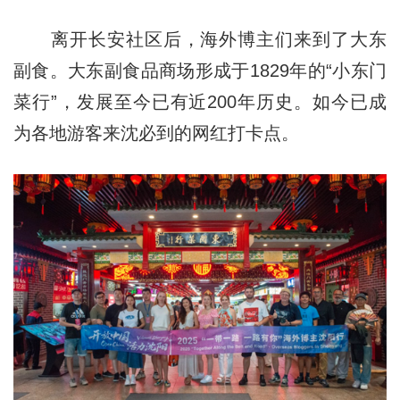
离开长安社区后，海外博主们来到了大东
副食。大东副食品商场形成于1829年的“小东门
菜行”，发展至今已有近200年历史。如今已成
为各地游客来沈必到的网红打卡点。