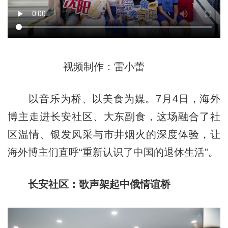
视频制作：雷小蕾
以音乐为桥、以美食为媒。7月4日，海外
博主走进长安社区、大东副食，这场融合了社
区温情、银发风采与市井烟火的深度体验，让
海外博主们直呼“重新认识了中国的退休生活”。
长安社区：歌声架起中俄情谊桥​