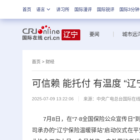
首页
语言
讲习所
国际漫评
国际锐评
国际3分钟
要闻
城市远
首页
>
财经
可信赖 能托付 有温度 “
2025-07-09 13:22:06
来源：中央广电总台国际在
7月8日，在“7·8全国保险公众宣传日
司承办的“辽宁保险温暖驿站”启动仪式在