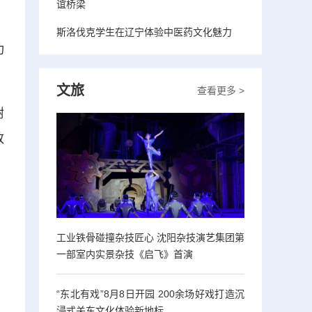
谊桥梁
，
斯洛伐克学生在辽宁体验中医药文化魅力
功
文旅
查看更多 >
树
致
工业铁骨碰撞杂技匠心 沈阳杂技演艺集团第
一部室内实景杂技《启飞》首演
“东北有戏”8月8日开园 200余场好戏打造沉
浸式关东文化体验新地标