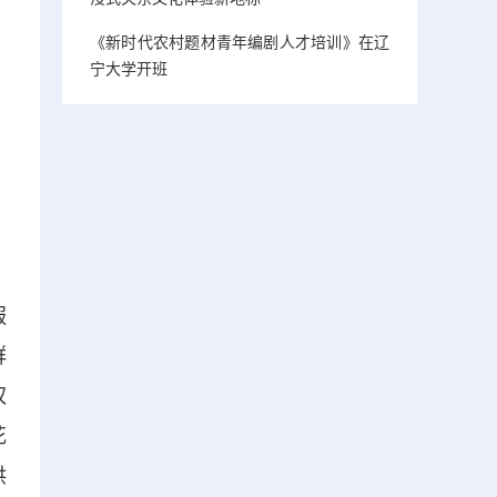
《新时代农村题材青年编剧人才培训》在辽
宁大学开班
服
群
权
花
供