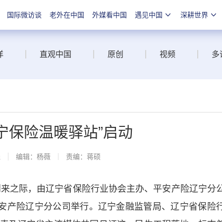
国际微访谈
老外在中国
外媒看中国
遇见中国
深耕世界
洋
直观中国
原创
视频
多
辽宁保险温暖驿站”启动
线
编辑：杨薇
责编：蒋硕
”到来之际，由辽宁省保险行业协会主办、平安产险辽宁分
平安产险辽宁分公司举行。辽宁金融监管局、辽宁省保险