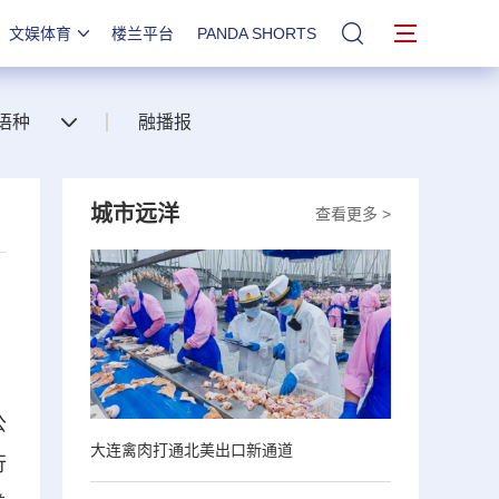
文娱体育
楼兰平台
PANDA SHORTS
站内搜索
语种
融播报
城市远洋
查看更多 >
公
大连禽肉打通北美出口新通道
行