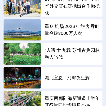
华外交官在皖抛出合作橄榄
枝
重庆机场2026年旅客吞吐
量突破3000万人次
“入遗”廿九载 苏州古典园林
融入当代
湖北宣恩：河畔夜生辉
重庆西部陆海新通道上半年
开行量同比增幅超25%