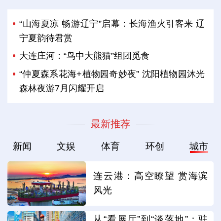
“山海夏凉 畅游辽宁”启幕：长海渔火引客来 辽
宁夏韵待君赏
大连庄河：“鸟中大熊猫”组团觅食
“仲夏森系花海+植物园奇妙夜” 沈阳植物园沐光
森林夜游7月闪耀开启
最新推荐
新闻
文娱
体育
环创
城市
连云港：高空瞭望 赏海滨
风光
从“看展厅”到“谈落地”：驻