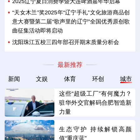
2025辽宁夏日消费季暨大连啤酒嘉年华启幕
“天女木兰”奖2025年“辽宁手礼”文化旅游商品创
意大赛暨第二届“歌声里的辽宁”全国优秀原创歌
曲征集活动即将启动
沈阳珠江五校三四年部召开期末质量分析会
最新推荐
新闻
文娱
体育
环创
城市
这些“超级工厂”有何魔力？
驻华外交官解码合肥智造新
力量
生态守护 持续解锁高颜
值“重庆蓝”