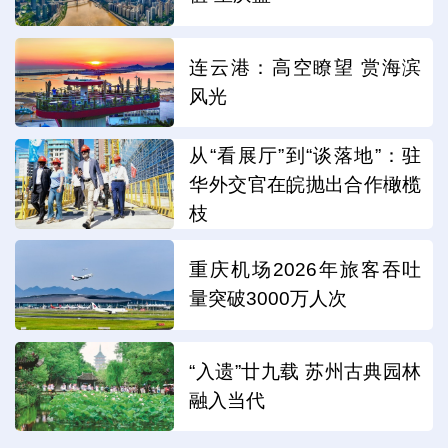
连云港：高空瞭望 赏海滨
风光
从“看展厅”到“谈落地”：驻
华外交官在皖抛出合作橄榄
枝
重庆机场2026年旅客吞吐
量突破3000万人次
“入遗”廿九载 苏州古典园林
融入当代