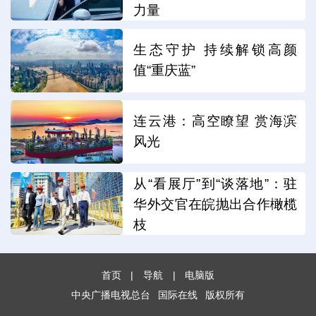
力量
生态守护 持续解锁高颜
值“重庆蓝”
连云港：高空瞭望 赏海滨
风光
从“看展厅”到“谈落地”：驻
华外交官在皖抛出合作橄榄
枝
首页
|
导航
|
电脑版
中央广播电视总台
国际在线
版权所有