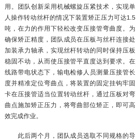
用。团队创新采用机械螺旋压紧技术，实现单
人操作转动丝杆的情况下装置矫正压力可达1.5
吨，在力的作用下轻松改变压接管弯曲度。为
确保矫正精度，团队成员在压板与丝杆连接处
加装承力轴承，实现丝杆转动的同时保持压板
稳固不动，从而使压接管平直度达到要求。在
线路带电状态下，输电检修人员测量压接管长
度并精准定位弯曲点，将装置的固定挂钩牢固
卡在压接管适当位置转动丝杆，通过压板对弯
曲点施加矫正压力，将弯曲部位矫正，即可高
效完成作业。
此后两个月，团队成员选取不同规格的导