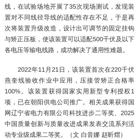
线，在试验场地开展了35次现场测试，发现装
置对不同线径导线的适配性存在不足，于是再
次将装置升级改造，设计出可调节的固定挂钩
与矫正压板，使该装置可以适配500千伏及以下
各电压等输电线路，成功解决了通用性难题。
2022年11月21日，该装置首次在220千伏
燕奎线验收作业中应用，压接管矫正合格率
100%。该装置获得国家实用新型专利授权1
项，已在朝阳供电公司推广。相关成果获得国
网辽宁省电力有限公司科技进步二等奖、2025
中国质量创新与质量改进成果发表交流系列活
动专业级成果二等奖。（文 白音娜 赵昕熠）