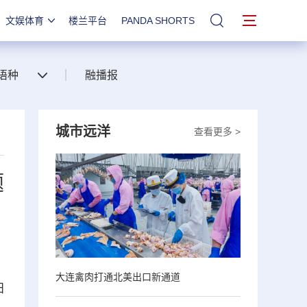
文娱体育
楼兰平台
PANDA SHORTS
站内搜索
语种
融播报
城市远洋
查看更多 >
题
大连禽肉打通北美出口新通道
阳