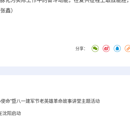
脉化为实际工作中的奋斗动能，在复兴征程上敢战能胜
 张鑫）
分享：
心使命”暨八一建军节老英雄革命故事讲堂主题活动
在沈阳启动