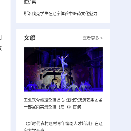
谊桥梁
斯洛伐克学生在辽宁体验中医药文化魅力
文旅
列
查看更多 >
敬
工业铁骨碰撞杂技匠心 沈阳杂技演艺集团第
一部室内实景杂技《启飞》首演
《新时代农村题材青年编剧人才培训》在辽
宁大学开班