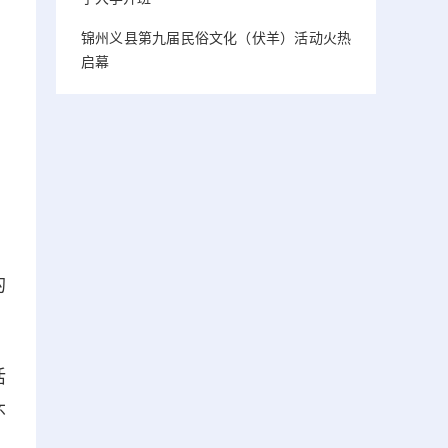
锦州义县第九届民俗文化（伏羊）活动火热
启幕
的
活
怀