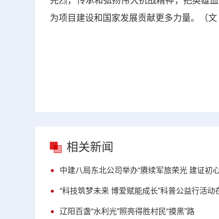
先烈，传承和弘扬伟大抗战精神，把英雄血
为项目建设和国家发展贡献更多力量。（文
相关新闻
中建八局东北公司举办“赓续军旅荣光 建证初
“科技筑梦未来 博爱赋能成长”科普公益行活动
辽阳百盏“水利光”照亮得胜村民“摸黑”路