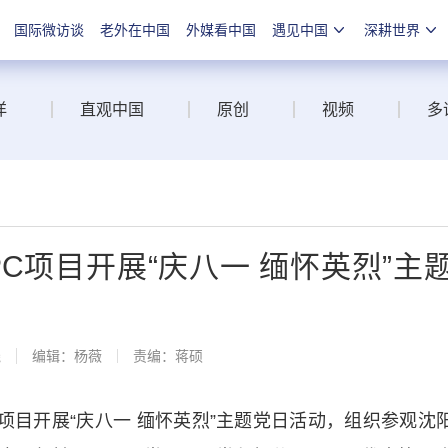
国际微访谈
老外在中国
外媒看中国
遇见中国
深耕世界
洋
直观中国
原创
视频
多
C项目开展“庆八一 缅怀英烈”主
线
编辑：杨薇
责编：蒋硕
项目开展“庆八一 缅怀英烈”主题党日活动，组织参观沈