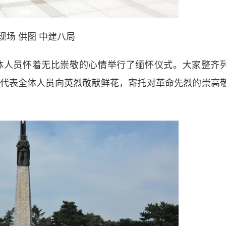
现场 供图 中建八局
人员怀着无比崇敬的心情举行了缅怀仪式。大家整齐
代表全体人员向英烈敬献鲜花，寄托对革命先烈的崇高