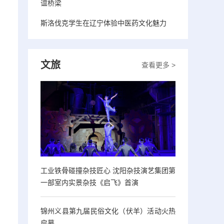
谊桥梁
斯洛伐克学生在辽宁体验中医药文化魅力
文旅
查看更多 >
工业铁骨碰撞杂技匠心 沈阳杂技演艺集团第
一部室内实景杂技《启飞》首演
锦州义县第九届民俗文化（伏羊）活动火热
启幕