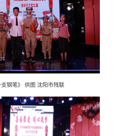
支钢笔》 供图 沈阳市残联