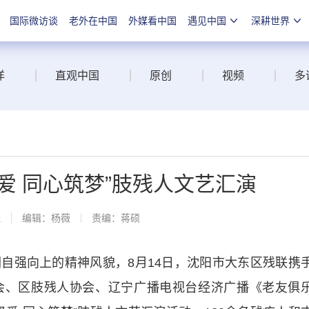
国际微访谈
老外在中国
外媒看中国
遇见中国
深耕世界
洋
直观中国
原创
视频
多
爱 同心筑梦”肢残人文艺汇演
线
编辑：杨薇
责编：蒋硕
强向上的精神风貌，8月14日，沈阳市大东区残联携
会、区肢残人协会、辽宁广播电视台经济广播《老友俱