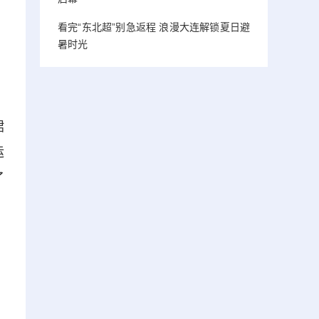
看完“东北超”别急返程 浪漫大连解锁夏日避
暑时光
裙
运
了