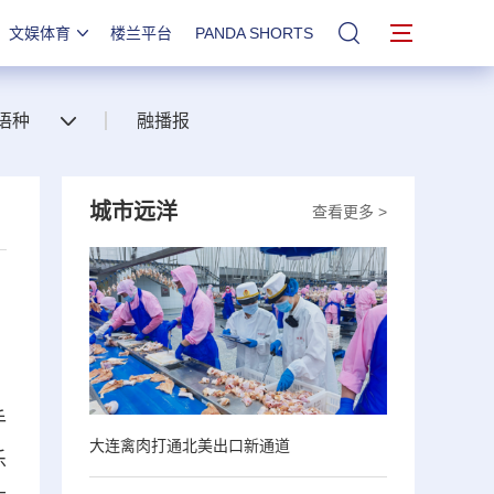
文娱体育
楼兰平台
PANDA SHORTS
站内搜索
语种
融播报
城市远洋
查看更多 >
手
大连禽肉打通北美出口新通道
乐