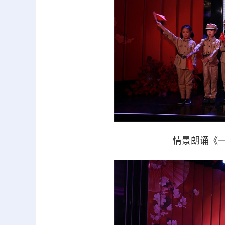
情景朗诵《一