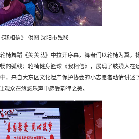
《我相信》 供图 沈阳市残联
椅舞蹈《美美哒》中拉开序幕，舞者们以轮椅为翼，
畅的弧线；轮椅健身篮球《我相信》，展现了肢残人在
中，来自大东区文化遗产保护协会的小志愿者动情讲述
让观众在悠悠乐声中感受韵律之美。