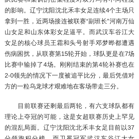
的影响。辽宁沈阳沈北禾丰女足连续4个主场只
拿到一胜，近两场接连被联赛“副班长”河南万仙
山女足和山东体彩女足逼平。而武汉车谷江大
女足的核心球员王霜和头号射手邓梦晔都遭遇
伤病困扰，从联赛第15轮开始，球队更是在7场
比赛中输掉了4场。刚刚结束的第4轮补赛也在
2-0领先的情况下一度被追平比分，最后凭借对
方的一粒乌龙球才艰难地在客场带走三分。
目前联赛还剩最后两轮，有六支球队都有
理论上夺冠的可能，这是女超联赛历史上罕见
的混乱局面。辽宁沈阳沈北禾丰女足目前以37
分领跑积分榜，而
卫冕冠军
武汉车谷江大女