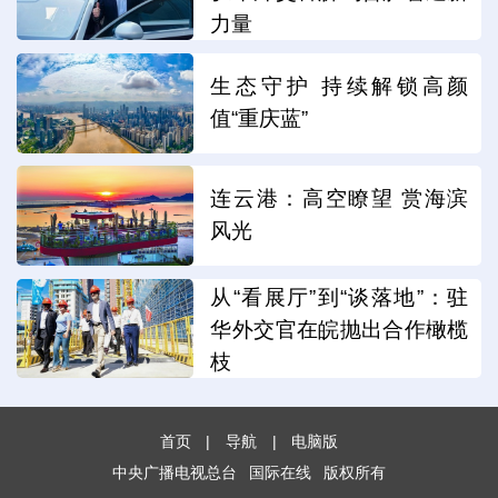
力量
生态守护 持续解锁高颜
值“重庆蓝”
连云港：高空瞭望 赏海滨
风光
从“看展厅”到“谈落地”：驻
华外交官在皖抛出合作橄榄
枝
首页
|
导航
|
电脑版
中央广播电视总台
国际在线
版权所有