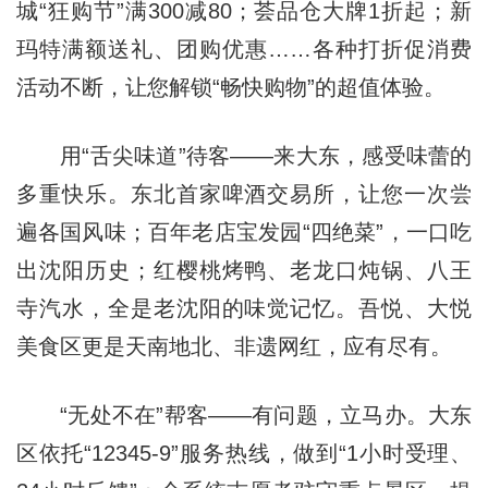
城“狂购节”满300减80；荟品仓大牌1折起；新
玛特满额送礼、团购优惠……各种打折促消费
活动不断，让您解锁“畅快购物”的超值体验。
用“舌尖味道”待客——来大东，感受味蕾的
多重快乐。东北首家啤酒交易所，让您一次尝
遍各国风味；百年老店宝发园“四绝菜”，一口吃
出沈阳历史；红樱桃烤鸭、老龙口炖锅、八王
寺汽水，全是老沈阳的味觉记忆。吾悦、大悦
美食区更是天南地北、非遗网红，应有尽有。
“无处不在”帮客——有问题，立马办。大东
区依托“12345-9”服务热线，做到“1小时受理、