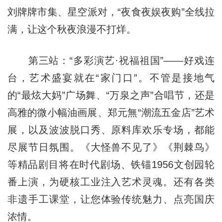
刘
牌
牌市集、星空派对，“夜食夜娱夜购”全线拉
满，让这个秋夜浪漫不打烊。
第三站：“多彩演艺·祝福祖国”——好戏连
台，艺术盛宴就在“家门口”。不管是接地气
的“最炫大妈”广场舞、“万泉之声”合唱节，还是
高雅的微小幅油画展、郑元
無
“潮流五金店”艺术
展，以及波波脱口秀、原料库欢乐专场，都能
尽展节日氛围。《大怪兽不见了》《荆棘鸟》
等精品剧目将在时代剧场、铁锚1956文创园轮
番上演，为硬核工业注入艺术灵魂。还有各类
非遗手工课堂，让您体验传统魅力、点亮国庆
浓情。