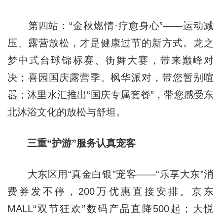
第四站：“金秋燃情·疗愈身心”——运动减
压、露营放松，才是健康过节的新方式。龙之
梦中式台球锦标赛、街舞大赛，带来巅峰对
决；喜园国庆露营季、枫华派对，带您暂别喧
嚣；沐里水汇推出“国庆专属套餐”，带您感受东
北沐浴文化的放松与舒坦。
三重“护游”服务认真宠客
大东区用“真金白银”宠客——“乐享大东”消
费券发不停，200万优惠直接安排。京东
MALL“双节狂欢”数码产品直降500起；大悦