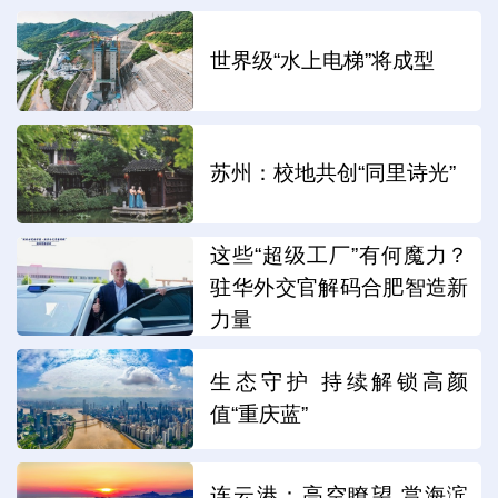
世界级“水上电梯”将成型
苏州：校地共创“同里诗光”
这些“超级工厂”有何魔力？
驻华外交官解码合肥智造新
力量
生态守护 持续解锁高颜
值“重庆蓝”
连云港：高空瞭望 赏海滨