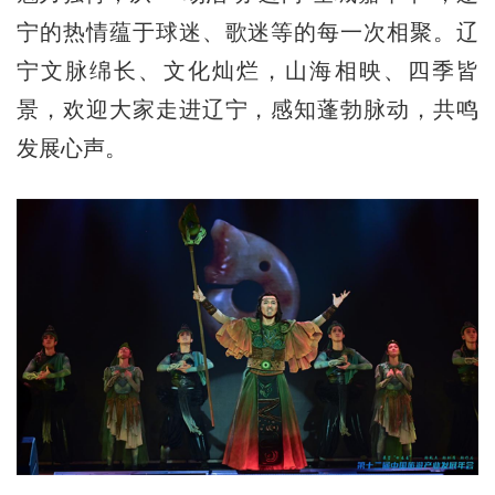
宁的热情蕴于球迷、歌迷等的每一次相聚。辽
宁文脉绵长、文化灿烂，山海相映、四季皆
景，欢迎大家走进辽宁，感知蓬勃脉动，共鸣
发展心声。