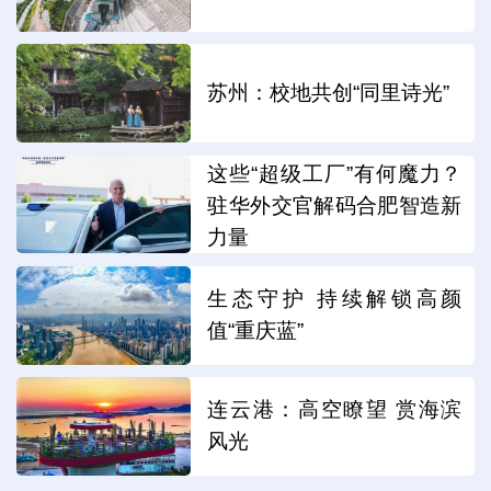
苏州：校地共创“同里诗光”
这些“超级工厂”有何魔力？
驻华外交官解码合肥智造新
力量
生态守护 持续解锁高颜
值“重庆蓝”
连云港：高空瞭望 赏海滨
风光