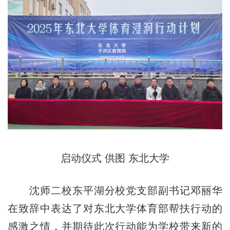
启动仪式 供图 东北大学
沈师二校东平湖分校党支部副书记邓丽华
在致辞中表达了对东北大学体育部帮扶行动的
感激之情，并期待此次行动能为学校带来新的