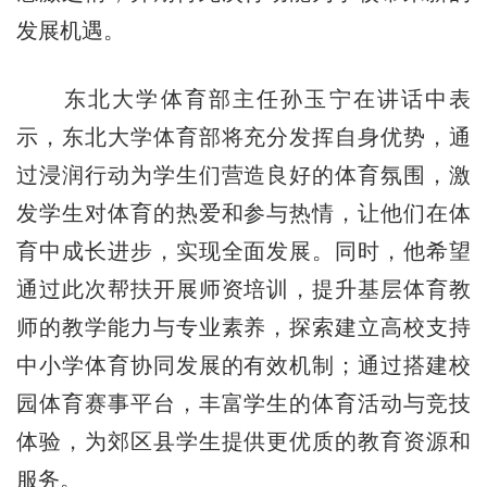
发展机遇。
东北大学体育部主任孙玉宁在讲话中表
示，东北大学体育部将充分发挥自身优势，通
过浸润行动为学生们营造良好的体育氛围，激
发学生对体育的热爱和参与热情，让他们在体
育中成长进步，实现全面发展。同时，他希望
通过此次帮扶开展师资培训，提升基层体育教
师的教学能力与专业素养，探索建立高校支持
中小学体育协同发展的有效机制；通过搭建校
园体育赛事平台，丰富学生的体育活动与竞技
体验，为郊区县学生提供更优质的教育资源和
服务。