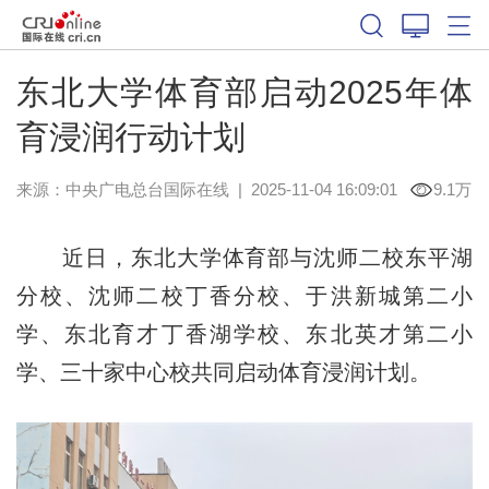
东北大学体育部启动2025年体
育浸润行动计划
来源：中央广电总台国际在线
|
2025-11-04 16:09:01
9.1万
近日，东北大学体育部与沈师二校东平湖
分校、沈师二校丁香分校、于洪新城第二小
学、东北育才丁香湖学校、东北英才第二小
学、三十家中心校共同启动体育浸润计划。