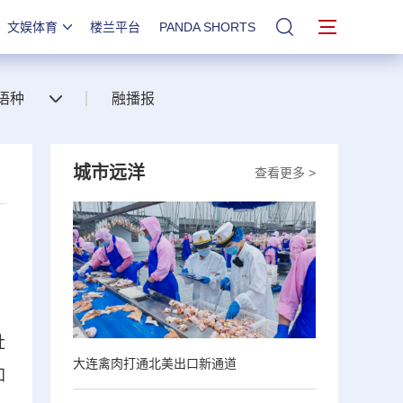
文娱体育
楼兰平台
PANDA SHORTS
站内搜索
语种
融播报
城市远洋
查看更多 >
社
大连禽肉打通北美出口新通道
加