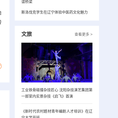
谊桥梁
斯洛伐克学生在辽宁体验中医药文化魅力
治
转
文旅
查看更多 >
工业铁骨碰撞杂技匠心 沈阳杂技演艺集团第
一部室内实景杂技《启飞》首演
《新时代农村题材青年编剧人才培训》在辽
宁大学开班