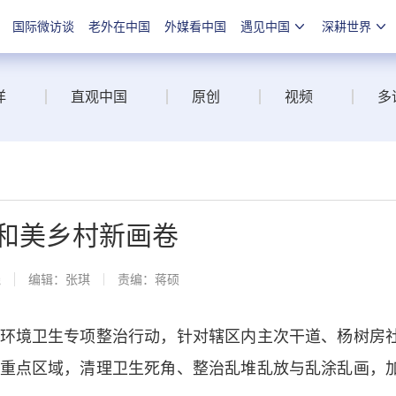
国际微访谈
老外在中国
外媒看中国
遇见中国
深耕世界
洋
直观中国
原创
视频
多
就和美乡村新画卷
线
编辑：张琪
责编：蒋硕
境卫生专项整治行动，针对辖区内主次干道、杨树房
重点区域，清理卫生死角、整治乱堆乱放与乱涂乱画，