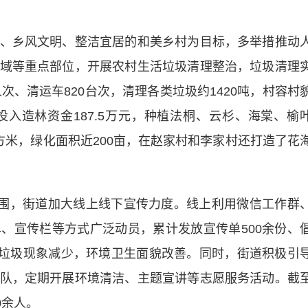
乡风文明、整洁宜居的和美乡村为目标，多举措推动
域等重点部位，开展农村生活垃圾清理整治，垃圾清理
次、清运车820台次，清理各类垃圾约1420吨，村容村
入造林资金187.5万元，种植法桐、云杉、海棠、榆
平方米，绿化面积近200亩，在赵家村和李家村还打造了花
围，街道加大线上线下宣传力度。线上利用微信工作群
、宣传栏等方式广泛动员，累计发放宣传单500余份、
乱丢垃圾现象减少，环境卫生面貌改善。同时，街道积极引
队，定期开展环境清洁、主题宣讲等志愿服务活动。截
0余人。