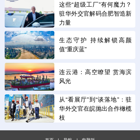
这些“超级工厂”有何魔力？
驻华外交官解码合肥智造新
力量
生态守护 持续解锁高颜
值“重庆蓝”
连云港：高空瞭望 赏海滨
风光
从“看展厅”到“谈落地”：驻
华外交官在皖抛出合作橄榄
枝