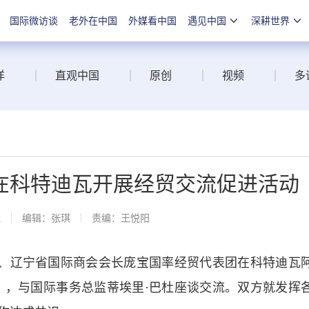
国际微访谈
老外在中国
外媒看中国
遇见中国
深耕世界
洋
直观中国
原创
视频
多
在科特迪瓦开展经贸交流促进活动
线
编辑：张琪
责编：王悦阳
、辽宁省国际商会会长庞宝国率经贸代表团在科特迪瓦
I），与国际事务总监蒂埃里·巴杜座谈交流。双方就发挥