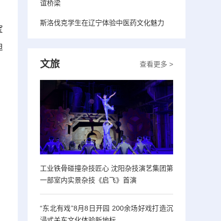
谊桥梁
斯洛伐克学生在辽宁体验中医药文化魅力
宝
迪
文旅
查看更多 >
工业铁骨碰撞杂技匠心 沈阳杂技演艺集团第
一部室内实景杂技《启飞》首演
“东北有戏”8月8日开园 200余场好戏打造沉
浸式关东文化体验新地标