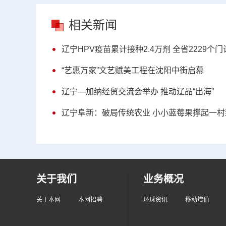
相关新闻
辽宁HPV疫苗累计接种2.4万剂 全省2229个
“艺惠万家”文艺赋美工程在沈阳中街启幕
辽宁—加纳经贸交流会举办 推动辽品“出海”
辽宁阜新：破局传统农业 小小蓝莓果撑起一村
关于我们
业务概况
关于本网
本网招聘
环球资讯
移动增值