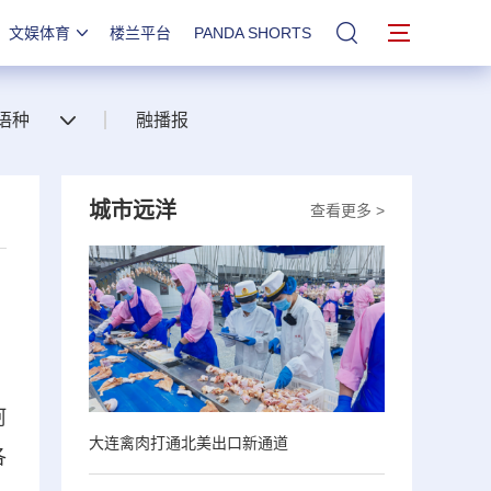
文娱体育
楼兰平台
PANDA SHORTS
站内搜索
语种
融播报
城市远洋
查看更多 >
阿
大连禽肉打通北美出口新通道
各