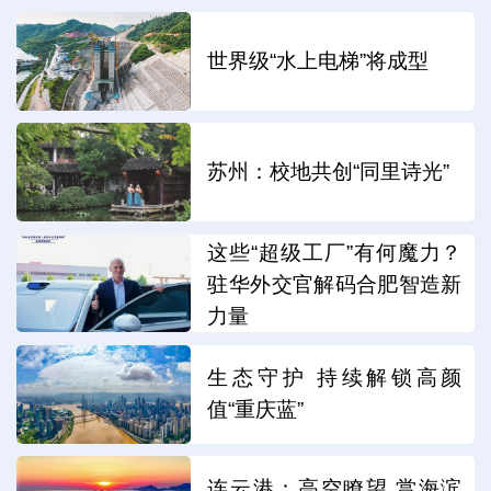
世界级“水上电梯”将成型
苏州：校地共创“同里诗光”
这些“超级工厂”有何魔力？
驻华外交官解码合肥智造新
力量
生态守护 持续解锁高颜
值“重庆蓝”
连云港：高空瞭望 赏海滨