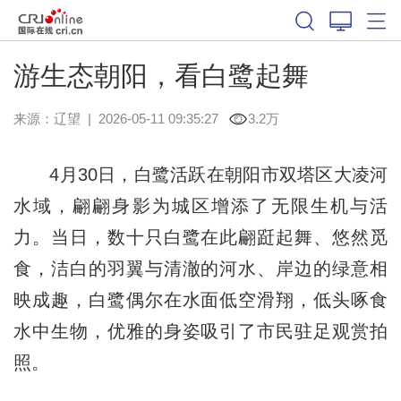
游生态朝阳，看白鹭起舞
来源：
辽望
|
2026-05-11 09:35:27
3.2万
4月30日，白鹭活跃在朝阳市双塔区大凌河
水域，翩翩身影为城区增添了无限生机与活
力。当日，数十只白鹭在此翩跹起舞、悠然觅
食，洁白的羽翼与清澈的河水、岸边的绿意相
映成趣，白鹭偶尔在水面低空滑翔，低头啄食
水中生物，优雅的身姿吸引了市民驻足观赏拍
照。